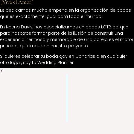
̶
¡
Viva el Amor!
Le dedicamos mucho empeño en la organización de bodas
que es exactamente igual para todo el mundo.
En Neena Davis, nos especializamos en bodas LGTB porque
para nosotros f
ormar parte de la ilusión de construir una
experiencia hermosa y memorable de una pareja es el motor
principal que impulsan nuestro proyecto.
Si quieres celebrar tu boda gay en Canarias o en cualquier
otro lugar, soy tu Wedding Planner.
X