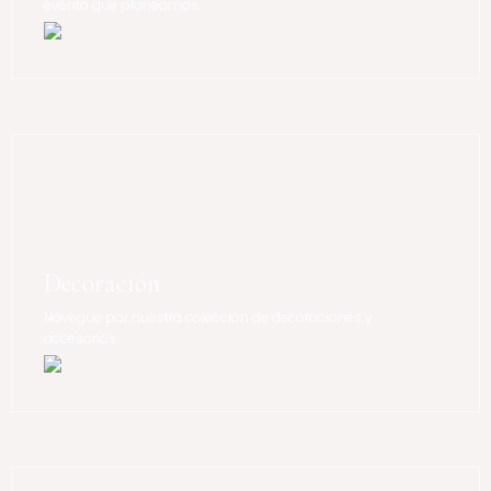
evento que planeamos.
Decoración
Navegue por nuestra colección de decoraciones y
accesorios.