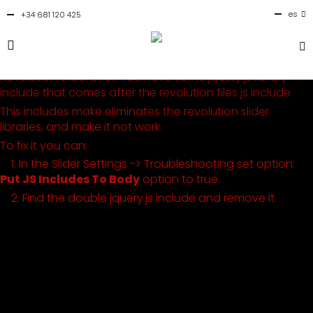
es
+34 681 120 425
en
Revolution Slider Error: You have some jquery.js library
include that comes after the revolution files js include.
This includes make eliminates the revolution slider
libraries, and make it not work.
To fix it you can:
1. In the Slider Settings -> Troubleshooting set option:
Put JS Includes To Body
option to true.
2. Find the double jquery.js include and remove it.